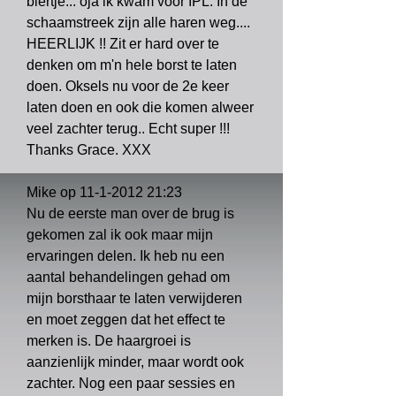
biertje... oja ik kwam voor IPL. In de
schaamstreek zijn alle haren weg....
HEERLIJK !! Zit er hard over te
denken om m'n hele borst te laten
doen. Oksels nu voor de 2e keer
laten doen en ook die komen alweer
veel zachter terug.. Echt super !!!
Thanks Grace. XXX
Mike op
11-1-2012 21
:23
Nu de eerste man over de brug is
gekomen zal ik ook maar mijn
ervaringen delen. Ik heb nu een
aantal behandelingen gehad om
mijn borsthaar te laten verwijderen
en moet zeggen dat het effect te
merken is. De haargroei is
aanzienlijk minder, maar wordt ook
zachter. Nog een paar sessies en