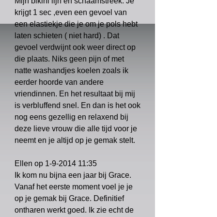
Mijn bikini lijn en schaamstreek. Je
krijgt 1 sec ,even een gevoel van
een elastiekje die je om je pols hebt
laten schieten ( niet hard) . Dat
gevoel verdwijnt ook weer direct op
die plaats. Niks geen pijn of met
natte washandjes koelen zoals ik
eerder hoorde van andere
vriendinnen. En het resultaat bij mij
is verbluffend snel. En dan is het ook
nog eens gezellig en relaxend bij
deze lieve vrouw die alle tijd voor je
neemt en je altijd op je gemak stelt.
Ellen op
1-9-2014 11
:35
Ik kom nu bijna een jaar bij Grace.
Vanaf het eerste moment voel je je
op je gemak bij Grace. Definitief
ontharen werkt goed. Ik zie echt de