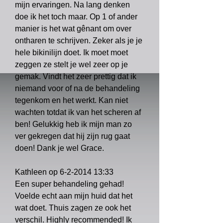
mijn ervaringen. Na lang denken
doe ik het toch maar. Op 1 of ander
manier is het wat gênant om over
ontharen te schrijven. Zeker als je je
hele bikinilijn doet. Ik moet moet
zeggen ze stelt je wel zeer op je
gemak. Vindt het zeer prettig dat ik
niemand voor of na de behandeling
tegenkom en het werkt. Kan niet
wachten totdat ik van het scheren af
ben! Gelukkig heb ik mijn man zo
ver gekregen dat hij zijn rug gaat
doen! Dank je wel Grace.
Kathleen op
6-2-2014 13
:33
Een super behandeling gehad!
Voelde echt aan mijn huid dat het
wat doet. Thuis zagen ze ook het
verschil. Highly recommended! Ik