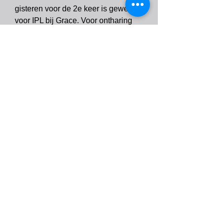
gisteren voor de 2e keer is geweest
voor IPL bij Grace. Voor ontharing
rondom de schaamstreek. Ik kreeg
altijd na het scheren daar irritatie
bultjes en ingegroeide haren. Zelfs
na de eerste keer was dit al veel
minder en ga zeker terug voor de
overige sessies. Deze dame weet
precies wat ze doet en nog zeer
gezellig ook. Kortom: ook voor
mannen een aanrader !!
Ellen op
1-12-2011 10
:01
Gisteren heb ik voor de vijfde keer
een RF behandeling gehad en ik
moet zeggen dat mijn huid
behoorlijk steviger is geworden en
de rimpels minder diep! Graciete