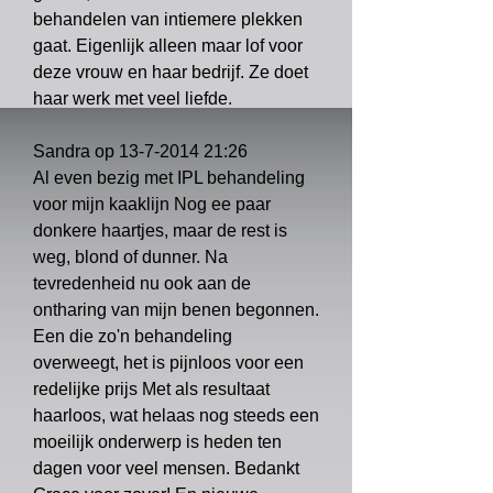
behandelen van intiemere plekken
gaat. Eigenlijk alleen maar lof voor
deze vrouw en haar bedrijf. Ze doet
haar werk met veel liefde.
Sandra op
13-7-2014 21
:26
Al even bezig met IPL behandeling
voor mijn kaaklijn Nog ee paar
donkere haartjes, maar de rest is
weg, blond of dunner. Na
tevredenheid nu ook aan de
ontharing van mijn benen begonnen.
Een die zo'n behandeling
overweegt, het is pijnloos voor een
redelijke prijs Met als resultaat
haarloos, wat helaas nog steeds een
moeilijk onderwerp is heden ten
dagen voor veel mensen. Bedankt