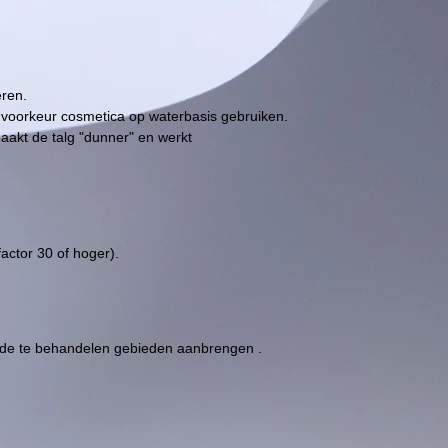
ren.
j voorkeur cosmetica op waterbasis gebruiken.
maakt de talg "dunner" en werkt
actor 30 of hoger).
 de te behandelen gebieden aanbrengen .