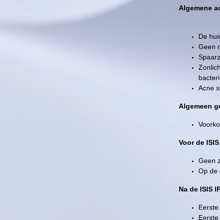
Algemene ad
De hui
Geen m
Spaarz
Zonlich
bacter
Acne s
Algemeen g
Voorko
Voor de ISI
Geen z
Op de 
Na de ISIS I
Eerste
Eerste