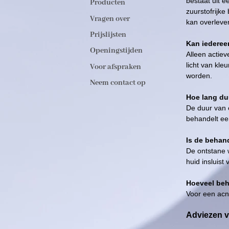
bestaat uit e
Producten
zuurstofrijke
Vragen over
kan overleven
Prijslijsten
Kan iederee
Openingstijden
Alleen actiev
licht van kl
Voor afspraken
worden.
Neem contact op
Hoe lang du
De duur van e
behandelt ee
Is de behand
De ontstane 
huid insluist
Hoeveel beh
Voor een acn
Adviezen v