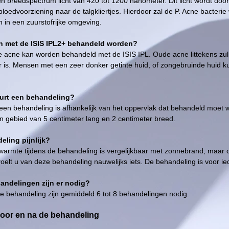
en breedspectrum licht van 420 tot 1200 nanometer. Dit licht wordt do
 bloedvoorziening naar de talgkliertjes. Hierdoor zal de P. Acne bacteri
 in een zuurstofrijke omgeving.
n met de ISIS IPL2+ behandeld worden?
e acne kan worden behandeld met de ISIS IPL. Oude acne littekens zulle
eur is. Mensen met een zeer donker getinte huid, of zongebruinde huid
urt een behandeling?
en behandeling is afhankelijk van het oppervlak dat behandeld moet wor
n gebied van 5 centimeter lang en 2 centimeter breed.
eling pijnlijk?
warmte tijdens de behandeling is vergelijkbaar met zonnebrand, maar d
 voelt u van deze behandeling nauwelijks iets. De behandeling is voor i
andelingen zijn er nodig?
e behandeling zijn gemiddeld 6 tot 8 behandelingen nodig.
oor en na de behandeling