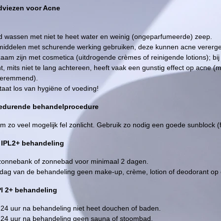
viezen voor Acne
d wassen met niet te heet water en weinig (ongeparfumeerde) zeep.
iddelen met schurende werking gebruiken, deze kunnen acne vererge
aam zijn met cosmetica (uitdrogende crèmes of reinigende lotions); bi
t, mits niet te lang achtereen, heeft vaak een gunstig effect op acne (
ieremmend).
taat los van hygiëne of voeding!
edurende behandelprocedure
m zo veel mogelijk fel zonlicht. Gebruik zo nodig een goede sunblock (f
S IPL2+ behandeling
onnebank of zonnebad voor minimaal 2 dagen.
dag van de behandeling geen make-up, crème, lotion of deodorant op
Pl 2+ behandeling
 24 uur na behandeling niet heet douchen of baden.
 24 uur na behandeling geen sauna of stoombad.