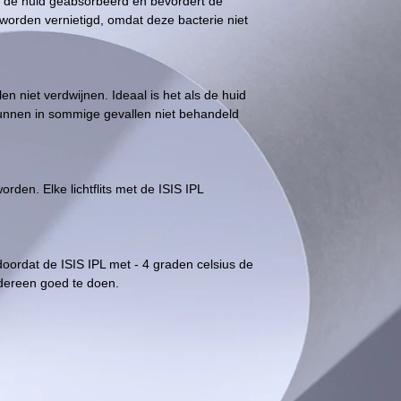
or de huid geabsorbeerd en bevordert de
e worden vernietigd, omdat deze bacterie niet
n niet verdwijnen. Ideaal is het als de huid
 kunnen in sommige gevallen niet behandeld
den. Elke lichtflits met de ISIS IPL
oordat de ISIS IPL met - 4 graden celsius de
edereen goed te doen.