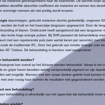
t via melanine getransporteerd naar de haarwortel. De warmte loopt op
ebben dezelfde absorbtie coefficient als melanine en nemen dus dezelf
or sommige mensen als niet prettig wordt ervaren.
logie
daarentegen, gebruikt melanine slechts gedeeltelijk, ongeveer 
, worden de huid en het haarzakje langzaam opgewarmd. Door de langz
rbranding of blaren. Onderzoek heeft aangetoond dat een langzamer
is, dan korte hoge energie pulsen. Bij SHR passeert de behandelkop me
beurt met een repeterende puls (een aantal keren per seconde) met min
, zoals de traditionele IPL. Door het gebruik van minder energie over 
dan 45° Celsius. De behandeling is hierdoor veel aangenamer
en behandeld worden?
argroei kan overal op het lichaam worden behandeld. Ideaal is het als
e en grijze haren bevatten weinig oorspronkelijk pigment en zijn daard
len wel mogelijk. Mensen met een zwaar donker getinte huid kunnen i
met zeer rossig haar kunnen de resultaten niet gegarandeerd worden
urt een behandeling?
een behandeling is afhankelijk van het oppervlak dat behandeld moet 
eling pijnlijk?