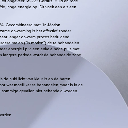
 tot ongeveer 65-72° Celsius. Huid en rode
de, hoge energie op. Dit voelt aan als een
50%. Gecombineerd met “In-Motion
ame opwarming is het effectief zonder
 maar langer opwarm proces beduidend
erdere malen (“in motion”) de te behandelen
der energie i.p.v. een enkele hoge puls met
een langere periode wordt de behandelde zone
 de huid licht van kleur is en de haren
oor wat moeilijker te behandelen,maar is in de
n sommige gevallen niet behandeld worden.
.
worden.