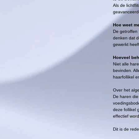
Als de lichtf
geavanceerde
Hoe weet me
De getroffen
denken dat de
gewerkt heeft
Hoeveel beh
Niet alle har
bevinden. Al
haarfollikel 
Over het alg
De haren die 
voedingsbode
deze follikel
effectief wor
Dit is de re