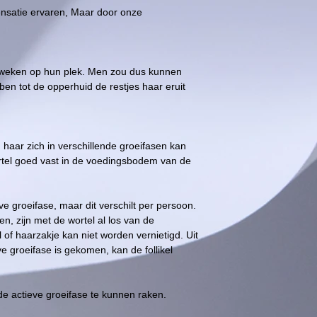
 sensatie ervaren, Maar door onze
ot weken op hun plek. Men zou dus kunnen
en tot de opperhuid de restjes haar eruit
n haar zich in verschillende groeifasen kan
ortel goed vast in de voedingsbodem van de
 groeifase, maar dit verschilt per persoon.
en, zijn met de wortel al los van de
of haarzakje kan niet worden vernietigd. Uit
e groeifase is gekomen, kan de follikel
e actieve groeifase te kunnen raken.