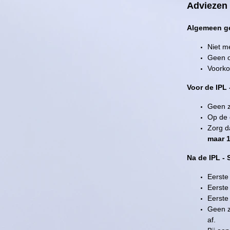
Adviezen 
Algemeen g
Niet m
Geen o
Voorko
Voor de IPL
Geen z
Op de 
Zorg d
maar 1
Na de IPL -
Eerste
Eerste
Eerste
Geen z
af.