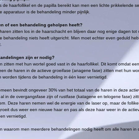
lits de haarfollikel en de papilla bereikt kan men een lichte prikkelende
 apparatuur is de behandeling minder pijnlijk.
n of een behandeling geholpen heeft?
 haren zitten los in de haarschacht en blijven daar nog enige dagen t
 behandeling niets heeft uitgericht. Men moet echter even geduld hebb
.
andelingen zijn er nodig?
en zitten met hun wortel goed vast in de haarfollikel. Dit komt omdat ee
leen de haren in de actieve groeifase (anagene fase) zitten met hun w
en worden tijdens de behandeling in één keer vernietigd.
emeen bevindt ongeveer 30% van het totaal van de haren in deze actieve
al in de overgangsfase zijn of rustfase (katagene en telogene fase) zitt
m. Deze haren nemen wel de energie van de laser op, maar de follikel 
 groeit dus weer een nieuwe haar en pas als deze haar weer in de actiev
den vernietigd.
den waarom men meerdere behandelingen nodig heeft om alle haren in d