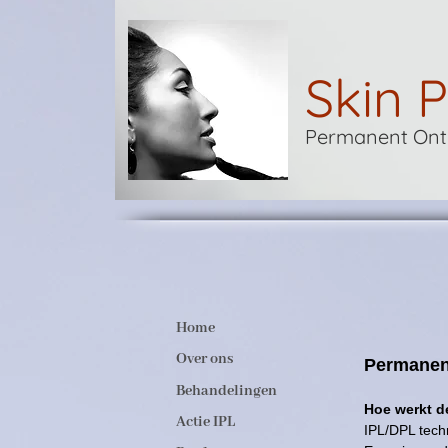
Skin P
Permanent Onth
Home
Over ons
Permanent
Behandelingen
Hoe werkt d
Actie IPL
IPL/DPL techn