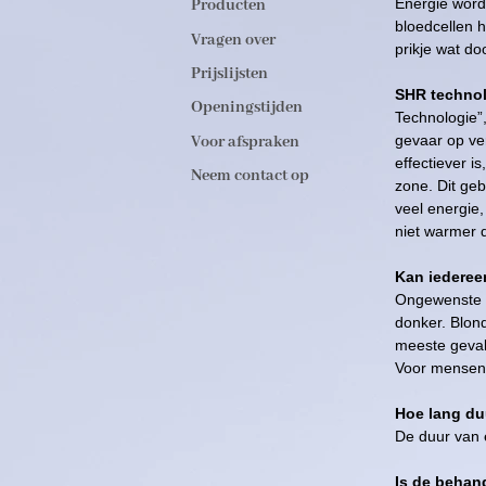
Energie word
Producten
bloedcellen h
Vragen over
prikje wat do
Prijslijsten
SHR techno
Openingstijden
Technologie”
gevaar op ve
Voor afspraken
effectiever 
Neem contact op
zone. Dit ge
veel energie
niet warmer 
Kan iedere
Ongewenste ha
donker. Blond
meeste geval
Voor mensen 
Hoe lang du
De duur van 
Is de behand