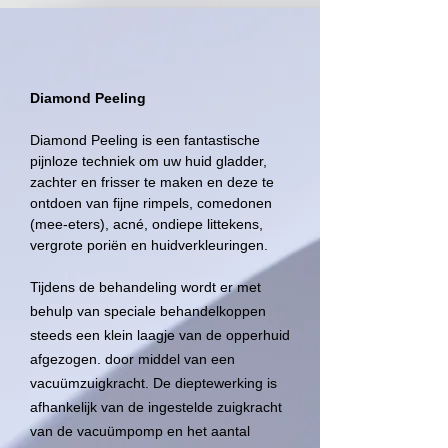
Diamond Peeling
Diamond Peeling is een fantastische
pijnloze techniek om uw huid gladder,
zachter en frisser te maken en deze te
ontdoen van fijne rimpels, comedonen
(mee-eters), acné, ondiepe littekens,
vergrote poriën en huidverkleuringen.
Tijdens de behandeling wordt er met
behulp van speciale behandelkoppen
steeds een klein laagje van de opperhuid
afgezogen. door middel van een
vacuümzuigkracht. De dieptewerking is
afhankelijk van de ingestelde zuigkracht
van de vacuümpomp en het aantal