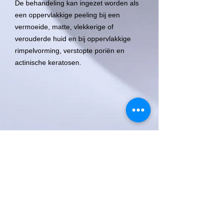
De behandeling kan ingezet worden als
een oppervlakkige peeling bij een
vermoeide, matte, vlekkerige of
verouderde huid en bij oppervlakkige
rimpelvorming, verstopte poriën en
actinische keratosen.
Het aantal behandelingen is afhankelijk
van de indicatie en het
verwachtingspatroon. Indien u een
intensieve peeling van de huid wilt, dan
kan het resultaat na een of twee
behandelingen al bereikt zijn. Heeft u