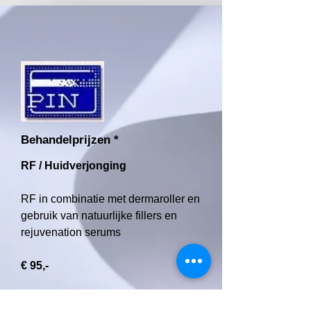
Behandelprijzen *
RF / Huidverjonging
RF in combinatie met dermaroller en
gebruik van natuurlijke fillers en
rejuvenation serums
€ 95,-
Huidverjonging