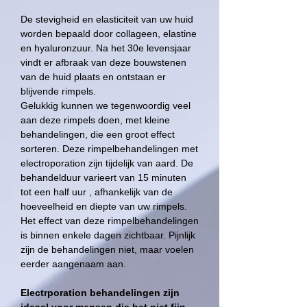
De stevigheid en elasticiteit van uw huid
worden bepaald door collageen, elastine
en hyaluronzuur. Na het 30e levensjaar
vindt er afbraak van deze bouwstenen
van de huid plaats en ontstaan er
blijvende rimpels.
Gelukkig kunnen we tegenwoordig veel
aan deze rimpels doen, met kleine
behandelingen, die een groot effect
sorteren. Deze rimpelbehandelingen met
electroporation zijn tijdelijk van aard. De
behandelduur varieert van 15 minuten
tot een half uur , afhankelijk van de
hoeveelheid en diepte van uw rimpels.
Het effect van deze rimpelbehandelingen
is binnen enkele dagen zichtbaar. Pijnlijk
zijn de behandelingen niet, maar voelen
eerder aangenaam aan.
Electrporation behandelingen zijn