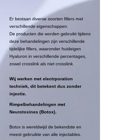
Er bestaan diverse soorten fillers met
verschillende eigenschappen.
De producten die worden gebruikt tijdens
deze behandelingen zijn verschillende
tijdelijke fillers, waaronder huideigen
Hyaluron in verschillende percentages,
zowel crosslink als niet crosslink.
Wij werken met electrporation
techniek, dit betekent dus zonder
injectie.
Rimpelbehandelingen met
Neurotoxines (Botox).
Botox is wereldwijd de bekendste en
meest gebruikte van alle injectables.