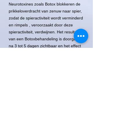
Neurotoxines zoals Botox blokkeren de
prikkeloverdracht van zenuw naar spier,
zodat de spieractiviteit wordt verminderd
en rimpels , veroorzaakt door deze
spieractiviteit, verdwijnen. Het resultaat
van een Botoxbehandeling is doorgaans
na 3 tot 5 dagen zichtbaar en het effect
houdt gemiddeld 4 tot 6 maanden aan.
Indien regelmatig botoxbehandelingen
plaatsvinden worden de behandelde
aangezichtsspieren wat kleiner en
slapper en ontwent u de mimiek op die
plaats. De tijd tussen twee
behandelingen neemt daardoor toe.
Indien u stopt met de
Botoxbehandelingen herkrijgen de
spieren hun oude kracht en bent u weer
"terug bij af"!