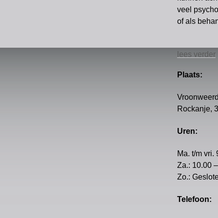
veel psycho
of als beha
lees verder
Plaats:
Vroonweerd
Rockanje, 
Uren:
Ma. t/m vri.
Za.: 10.00 
Zo.: Geslot
Telefoon: