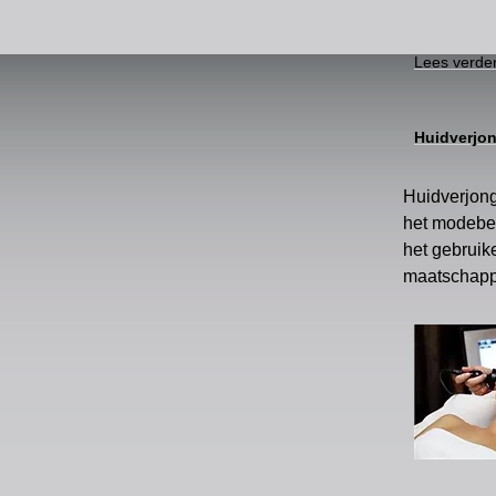
Lees verde
Huidverjon
Huidverjong
het modebee
het gebruik
maatschapp