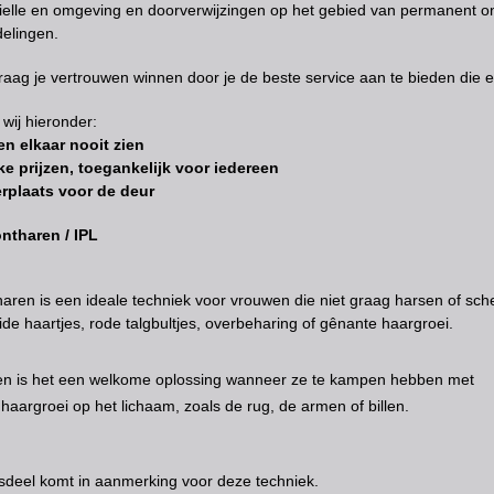
Brielle en omgeving en doorverwijzingen op het gebied van permanent o
elingen.
aag je vertrouwen winnen door je de beste service aan te bieden die er
wij hieronder:
en elkaar nooit zien
ke prijzen, toegankelijk voor iedereen
erplaats voor de deur
ntharen / IPL
tharen is een ideale techniek voor vrouwen die niet graag harsen of s
de haartjes, rode talgbultjes, overbeharing of gênante haargroei.
n is het een welkome oplossing wanneer ze te kampen hebben met
haargroei op het lichaam, zoals de rug, de armen of billen.
sdeel komt in aanmerking voor deze techniek.