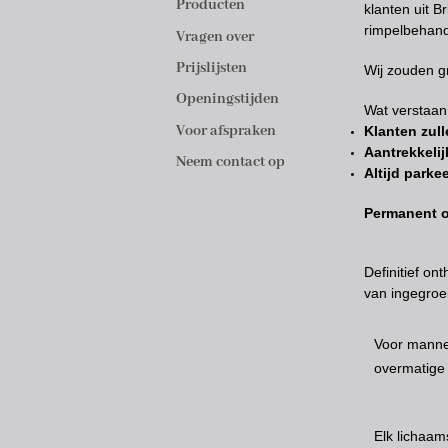
Producten
klanten uit 
rimpelbehand
Vragen over
Prijslijsten
Wij zouden gr
Openingstijden
Wat verstaan 
Voor afspraken
Klanten zull
Aantrekkelij
Neem contact op
Altijd parke
Permanent o
Definitief on
van ingegroei
Voor manne
overmatige 
Elk lichaam